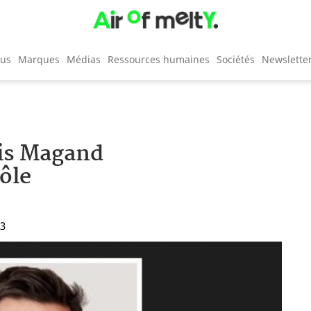
cus
Marques
Médias
Ressources humaines
Sociétés
Newslette
ois Magand
ôle
23