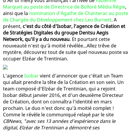
d'Air of melty vous annonçait l'arrivée de
Fabienne
Marquet au poste de Directrice de Bolloré Média Régie
,
ainsi que la
nomination d'Agathe de Chanterac au poste
de Chargée du Développement chez Leo Burnett
. A
présent,
c'est du côté d'Isobar, l’agence de Création et
de Stratégies Digitales du groupe Dentsu Aegis
Network, qu'il y a du nouveau
. Et pourtant cette
nouveauté n'est qu'à moitié révélée...Allez trêve de
mystère, découvrez tout de suite quel nouveau poste va
occuper Elzéar de Trentinian.
L'agence
Isobar
vient d'annoncer que c'était un Team
qui allait prendre la tête de la Création en son sein. Un
team composé d’Elzéar de Trentinian, qui a rejoint
Isobar début janvier 2016, et d’un deuxième Directeur
de Création, dont on connaîtra l'identité en mars
prochain. Le duo n'est donc qu'à moitié complet !
Comme le révèle le communiqué relayé par le site
CBNews
,
"avec ses 13 années d’expérience dans le
digital, Elzéar de Trentinian a démontré ses