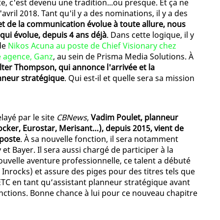
e, c'est devenu une tradition...ou presque. Et ça ne
ril 2018. Tant qu'il y a des nominations, il y a des
t de la communication évolue à toute allure, nous
ui évolue, depuis 4 ans déjà
. Dans cette logique, il y
de
Nikos Acuna au poste de Chief Visionary chez
e agence, Ganz
, au sein de Prisma Media Solutions. À
lter Thompson, qui annonce l'arrivée et la
nneur stratégique
. Qui est-il et quelle sera sa mission
ayé par le site
CBNews
,
Vadim Poulet, planneur
ker, Eurostar, Merisant…), depuis 2015, vient de
 poste
. À sa nouvelle fonction, il sera notamment
 Bayer. Il sera aussi chargé de participer à la
ouvelle aventure professionnelle, ce talent a débuté
 Inrocks) et assure des piges pour des titres tels que
BETC en tant qu’assistant planneur stratégique avant
tions. Bonne chance à lui pour ce nouveau chapitre