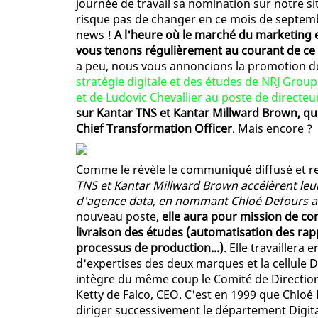
journée de travail sa nomination sur notre sit
risque pas de changer en ce mois de septembre
news !
A l'heure où le marché du marketing e
vous tenons régulièrement au courant de ce q
a peu, nous vous annoncions la promotion 
stratégie digitale et des études de NRJ Group
et de Ludovic Chevallier au poste de directeu
sur Kantar TNS et Kantar Millward Brown, q
Chief Transformation Officer
. Mais encore ?
Comme le révèle le communiqué diffusé et rel
TNS et Kantar Millward Brown accélèrent leu
d'agence data, en nommant Chloé Defours au
nouveau poste,
elle aura pour mission de con
livraison des études (automatisation des rapp
processus de production...)
. Elle travaillera
d'expertises des deux marques et la cellule 
intègre du même coup le Comité de Direction
Ketty de Falco, CEO. C'est en 1999 que Chloé 
diriger successivement le département Digi