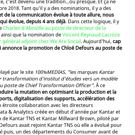
e, c'est devenu une tradition...ou presque. Et ça ne
 2018. Tant qu'il y a des nominations, il y a des
t de la communication évolue à toute allure, nous
ui évolue, depuis 4 ans déjà
. Dans cette logique, il y
de
Charles d'Aboville au poste de directeur de la
ainsi que la nomination de
Vincent Reynaud-Lacroze
r général adjoint chez We Are Social
. Aujourd'hui,
cap
ui annonce la promotion de Chloé Defours au poste de
ayé par le site
100%MEDIAS
,
"les marques Kantar
r transformation d'institut d'études vers un modèle
 poste de Chief Transformation Officer"
. À ce
duire la mutation en optimisant la production et la
orts, digitalisation des supports, accélération des
 en étroite collaboration avec les directeurs
Data & Analytics créée en début d'année par Kantar et
 de Kantar TNS et Kantar Millward Brown, piloté par
Defours avait rejoint Kantar TNS où elle a évolué pour
tal puis, un des départements du Consumer avant de