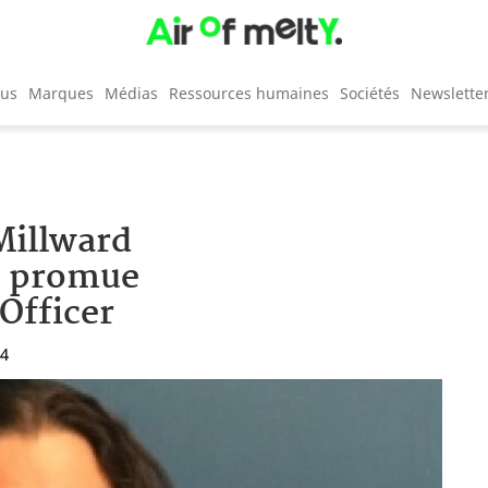
cus
Marques
Médias
Ressources humaines
Sociétés
Newslette
Millward
s promue
Officer
04