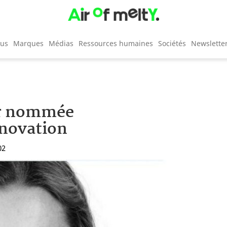
cus
Marques
Médias
Ressources humaines
Sociétés
Newslette
er nommée
nnovation
02