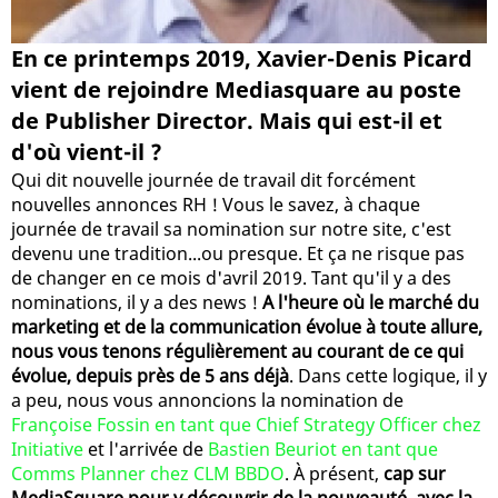
En ce printemps 2019, Xavier-Denis Picard
vient de rejoindre Mediasquare au poste
de Publisher Director. Mais qui est-il et
d'où vient-il ?
Qui dit nouvelle journée de travail dit forcément
nouvelles annonces RH ! Vous le savez, à chaque
journée de travail sa nomination sur notre site, c'est
devenu une tradition...ou presque. Et ça ne risque pas
de changer en ce mois d'avril 2019. Tant qu'il y a des
nominations, il y a des news !
A l'heure où le marché du
marketing et de la communication évolue à toute allure,
nous vous tenons régulièrement au courant de ce qui
évolue, depuis près de 5 ans déjà
. Dans cette logique, il y
a peu, nous vous annoncions la nomination de
Françoise Fossin en tant que Chief Strategy Officer chez
Initiative
et l'arrivée de
Bastien Beuriot en tant que
Comms Planner chez CLM BBDO
. À présent,
cap sur
MediaSquare pour y découvrir de la nouveauté, avec la