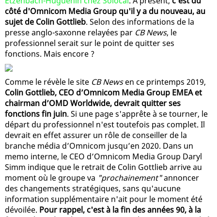
Etzenbach-Huguenin chez Solocal
. À présent,
c'est du
côté d'Omnicom Media Group qu'il y a du nouveau, au
sujet de Colin Gottlieb
. Selon des informations de la
presse anglo-saxonne relayées par
CB News
, le
professionnel serait sur le point de quitter ses
fonctions. Mais encore ?
Comme le révèle le site
CB News
en ce printemps 2019,
Colin Gottlieb, CEO d’Omnicom Media Group EMEA et
chairman d’OMD Worldwide, devrait quitter ses
fonctions fin juin
. Si une page s'apprête à se tourner, le
départ du professionnel n'est toutefois pas complet. Il
devrait en effet assurer un rôle de conseiller de la
branche média d’Omnicom jusqu’en 2020. Dans un
memo interne, le CEO d’Omnicom Media Group Daryl
Simm indique que le retrait de Colin Gottlieb arrive au
moment où le groupe va
"prochainement"
annoncer
des changements stratégiques, sans qu'aucune
information supplémentaire n'ait pour le moment été
dévoilée.
Pour rappel, c'est à la fin des années 90, à la