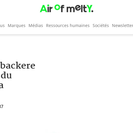
cus
Marques
Médias
Ressources humaines
Sociétés
Newslette
ebackere
 du
a
37