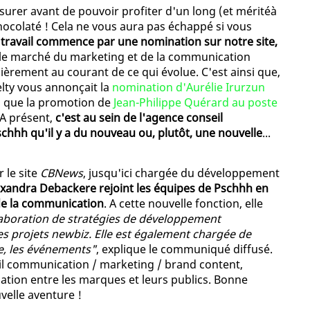
ssurer avant de pouvoir profiter d'un long (et méritéà
hocolaté ! Cela ne vous aura pas échappé si vous
travail commence par une nomination sur notre site,
ù le marché du marketing et de la communication
ièrement au courant de ce qui évolue. C'est ainsi que,
elty vous annonçait la
nomination d'Aurélie Irurzun
si que la promotion de
Jean-Philippe Quérard au poste
 A présent,
c'est au sein de l'agence conseil
hh qu'il y a du nouveau ou, plutôt, une nouvelle
...
le site
CBNews
, jusqu'ici chargée du développement
exandra Debackere rejoint les équipes de Pschhh en
de la communication
. A cette nouvelle fonction, elle
laboration de stratégies de développement
des projets newbiz. Elle est également chargée de
te, les événements"
, explique le communiqué diffusé.
l communication / marketing / brand content,
ation entre les marques et leurs publics. Bonne
elle aventure !