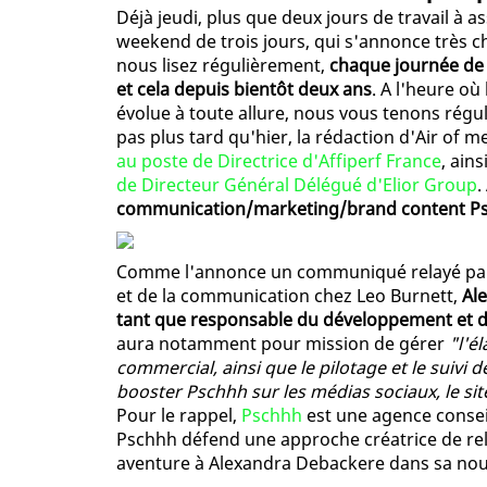
Déjà jeudi, plus que deux jours de travail à a
weekend de trois jours, qui s'annonce très c
nous lisez régulièrement,
chaque journée de 
et cela depuis bientôt deux ans
. A l'heure o
évolue à toute allure, nous vous tenons régul
pas plus tard qu'hier, la rédaction d'Air of m
au poste de Directrice d'Affiperf France
, ain
de Directeur Général Délégué d'Elior Group
.
communication/marketing/brand content Psch
Comme l'annonce un communiqué relayé par 
et de la communication chez Leo Burnett,
Al
tant que responsable du développement et 
aura notamment pour mission de gérer
"l'é
commercial, ainsi que le pilotage et le suivi 
booster Pschhh sur les médias sociaux, le si
Pour le rappel,
Pschhh
est une agence consei
Pschhh défend une approche créatrice de rel
aventure à Alexandra Debackere dans sa nouv