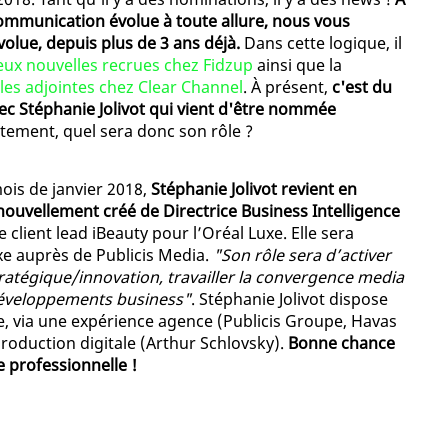
communication évolue à toute allure, nous vous
olue, depuis plus de 3 ans déjà.
Dans cette logique, il
deux nouvelles recrues chez Fidzup
ainsi que la
les adjointes chez Clear Channel
. À présent,
c'est du
avec Stéphanie Jolivot qui vient d'être nommée
ètement, quel sera donc son rôle ?
mois de janvier 2018,
Stéphanie Jolivot revient en
ouvellement créé de Directrice Business Intelligence
e client lead iBeauty pour l’Oréal Luxe. Elle sera
xe auprès de Publicis Media.
"Son rôle sera d’activer
tratégique/innovation, travailler la convergence media
s développements business"
. Stéphanie Jolivot dispose
xe, via une expérience agence (Publicis Groupe, Havas
roduction digitale (Arthur Schlovsky).
Bonne chance
e professionnelle !