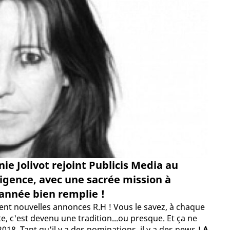
ie Jolivot rejoint Publicis Media au
ligence, avec une sacrée mission à
 année bien remplie !
ment nouvelles annonces R.H ! Vous le savez, à chaque
e, c'est devenu une tradition...ou presque. Et ça ne
018. Tant qu'il y a des nominations, il y a des news !
A