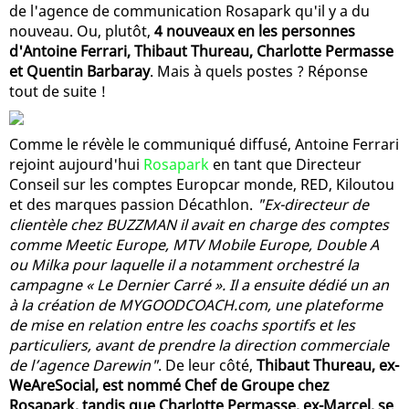
de l'agence de communication Rosapark qu'il y a du
nouveau. Ou, plutôt,
4 nouveaux en les personnes
d'Antoine Ferrari, Thibaut Thureau, Charlotte Permasse
et Quentin Barbaray
. Mais à quels postes ? Réponse
tout de suite !
Comme le révèle le communiqué diffusé, Antoine Ferrari
rejoint aujourd'hui
Rosapark
en tant que Directeur
Conseil sur les comptes Europcar monde, RED, Kiloutou
et des marques passion Décathlon.
"Ex-directeur de
clientèle chez BUZZMAN il avait en charge des comptes
comme Meetic Europe, MTV Mobile Europe, Double A
ou Milka pour laquelle il a notamment orchestré la
campagne « Le Dernier Carré ». Il a ensuite dédié un an
à la création de MYGOODCOACH.com, une plateforme
de mise en relation entre les coachs sportifs et les
particuliers, avant de prendre la direction commerciale
de l’agence Darewin"
. De leur côté,
Thibaut Thureau, ex-
WeAreSocial, est nommé Chef de Groupe chez
Rosapark, tandis que Charlotte Permasse, ex-Marcel, se