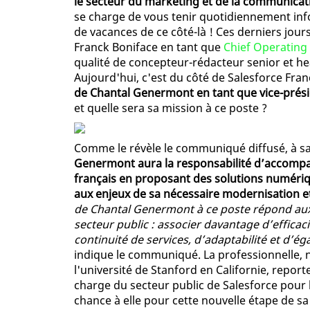
le secteur du marketing et de la communica
se charge de vous tenir quotidiennement in
de vacances de ce côté-là ! Ces derniers jou
Franck Boniface en tant que
Chief Operating
qualité de concepteur-rédacteur senior et h
Aujourd'hui, c'est du côté de Salesforce Fran
de Chantal Genermont en tant que vice-prési
et quelle sera sa mission à ce poste ?
Comme le révèle le communiqué diffusé, à sa
Genermont aura la responsabilité d’accompag
français en proposant des solutions numér
aux enjeux de sa nécessaire modernisation et
de Chantal Genermont à ce poste répond aux
secteur public : associer davantage d’efficaci
continuité de services, d’adaptabilité et d’é
indique le communiqué. La professionnelle,
l'université de Stanford en Californie, report
charge du secteur public de Salesforce pour 
chance à elle pour cette nouvelle étape de sa 