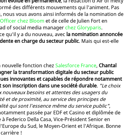
tion évolue en permanence
, la rédaction d'Air of melty
formé des différents mouvements qui l'animent. Pas
rs, nous vous avons ainsi informés de la nomination de
 Officer chez Bloom
et de celle de Julien Fort en
ead of social media manager
chez Gloryparis
.
ce qu'il y a du nouveau, avec
la nomination annoncée
dente en charge du secteur public
. Mais qui est-elle
 nouvelle fonction chez
Salesforce France
,
Chantal
ner la transformation digitale du secteur public
iques innovantes et capables de répondre notamment
 son inscription dans une société durable
.
"Le choix
 nouveaux besoins et attentes des usagers du
té et de proximité, au service des principes de
galité qui sont l’essence même du service public"
,
 notamment passée par EDF et Casino et diplômée de
e à Federico Della Casa, Vice-Président Senior en
l’Europe du Sud, le Moyen-Orient et l’Afrique. Bonne
carrière !