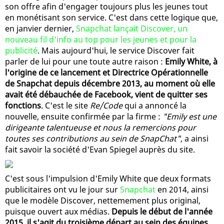
son offre afin d'engager toujours plus les jeunes tout
en monétisant son service. C'est dans cette logique que,
en janvier dernier,
Snapchat lançait Discover, un
nouveau fil d'info au top pour les jeunes et pour la
publicité
. Mais aujourd'hui, le service Discover fait
parler de lui pour une toute autre raison :
Emily White, à
l'origine de ce lancement et Directrice Opérationnelle
de Snapchat depuis décembre 2013, au moment où elle
avait été débauchée de Facebook, vient de quitter ses
fonctions
. C'est le site
Re/Code
qui a annoncé la
nouvelle, ensuite confirmée par la firme :
"Emily est une
dirigeante talentueuse et nous la remercions pour
toutes ses contributions au sein de SnapChat"
, a ainsi
fait savoir la société d'Evan Spiegel auprès du site.
C'est sous l'impulsion d'Emily White que deux formats
publicitaires ont vu le jour sur
Snapchat
en 2014, ainsi
que le modèle Discover, nettemement plus original,
puisque ouvert aux médias.
Depuis le début de l'année
2015, il s'agit du troisième départ au sein des équipes