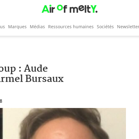
cus
Marques
Médias
Ressources humaines
Sociétés
Newslette
oup : Aude
 Armel Bursaux
18