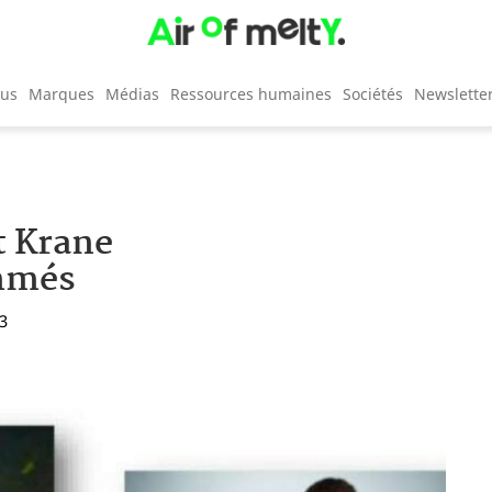
cus
Marques
Médias
Ressources humaines
Sociétés
Newslette
t Krane
ommés
33