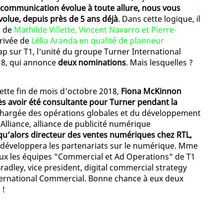
 communication évolue à toute allure, nous vous
olue, depuis près de 5 ans déjà
. Dans cette logique, il
n de
Mathilde Villette, Vincent Navarro et Pierre-
rrivée de
Lélia Aranda en qualité de planneur
cap sur T1, l'unité du groupe Turner International
018, qui annonce
deux nominations
. Mais lesquelles ?
tte fin de mois d'octobre 2018,
Fiona McKinnon
ès avoir été consultante pour Turner pendant la
st chargée des opérations globales et du développement
 Alliance, alliance de publicité numérique
squ’alors directeur des ventes numériques chez RTL,
Il développera les partenariats sur le numérique. Mme
eux les équipes "Commercial et Ad Operations" de T1
adley, vice president, digital commercial strategy
nternational Commercial. Bonne chance à eux deux
 !