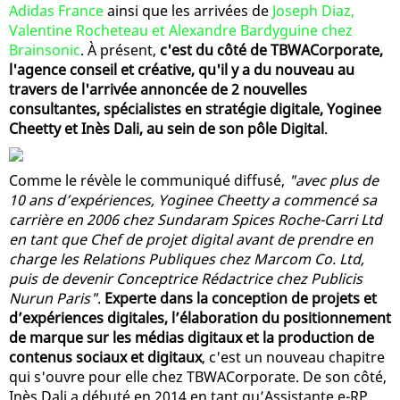
Adidas France
ainsi que les arrivées de
Joseph Diaz,
Valentine Rocheteau et Alexandre Bardyguine chez
Brainsonic
. À présent,
c'est du côté de TBWACorporate,
l'agence conseil et créative, qu'il y a du nouveau au
travers de l'arrivée annoncée de 2 nouvelles
consultantes, spécialistes en stratégie digitale, Yoginee
Cheetty et Inès Dali, au sein de son pôle Digital
.
Comme le révèle le communiqué diffusé,
"avec plus de
10 ans d’expériences, Yoginee Cheetty a commencé sa
carrière en 2006 chez Sundaram Spices Roche-Carri Ltd
en tant que Chef de projet digital avant de prendre en
charge les Relations Publiques chez Marcom Co. Ltd,
puis de devenir Conceptrice Rédactrice chez Publicis
Nurun Paris"
.
Experte dans la conception de projets et
d’expériences digitales, l’élaboration du positionnement
de marque sur les médias digitaux et la production de
contenus sociaux et digitaux
, c'est un nouveau chapitre
qui s'ouvre pour elle chez TBWACorporate. De son côté,
Inès Dali a débuté en 2014 en tant qu’Assistante e-RP