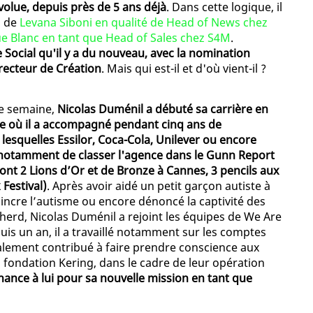
olue, depuis près de 5 ans déjà
. Dans cette logique, il
n de
Levana Siboni en qualité de Head of News chez
 Blanc en tant que Head of Sales chez S4M
.
 Social qu'il y a du nouveau, avec la nomination
recteur de Création
. Mais qui est-il et d'où vient-il ?
te semaine,
Nicolas Duménil a débuté sa carrière en
e où il a accompagné pendant cinq ans de
esquelles Essilor, Coca-Cola, Unilever ou encore
t notamment de classer l'agence dans le Gunn Report
ont 2 Lions d’Or et de Bronze à Cannes, 3 pencils aux
Festival)
. Après avoir aidé un petit garçon autiste à
aincre l’autisme ou encore dénoncé la captivité des
erd, Nicolas Duménil a rejoint les équipes de We Are
puis un an, il a travaillé notamment sur les comptes
galement contribué à faire prendre conscience aux
a fondation Kering, dans le cadre de leur opération
ance à lui pour sa nouvelle mission en tant que