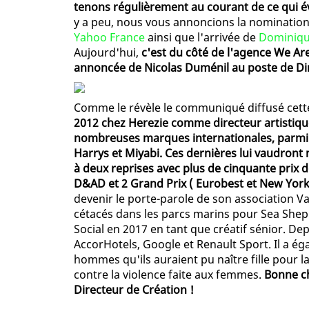
tenons régulièrement au courant de ce qui év
y a peu, nous vous annoncions la nominatio
Yahoo France
ainsi que l'arrivée de
Dominique
Aujourd'hui,
c'est du côté de l'agence We Are
annoncée de Nicolas Duménil au poste de Di
Comme le révèle le communiqué diffusé cet
2012 chez Herezie comme directeur artistiqu
nombreuses marques internationales, parmi l
Harrys et Miyabi. Ces dernières lui vaudron
à deux reprises avec plus de cinquante prix d
D&AD et 2 Grand Prix ( Eurobest et New York 
devenir le porte-parole de son association V
cétacés dans les parcs marins pour Sea Sheph
Social en 2017 en tant que créatif sénior. De
AccorHotels, Google et Renault Sport. Il a é
hommes qu'ils auraient pu naître fille pour l
contre la violence faite aux femmes.
Bonne ch
Directeur de Création !