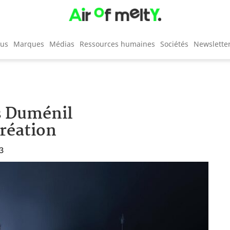
cus
Marques
Médias
Ressources humaines
Sociétés
Newslette
as Duménil
réation
03