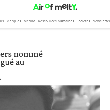
cus
Marques
Médias
Ressources humaines
Sociétés
Newslette
avers nommé
égué au
2