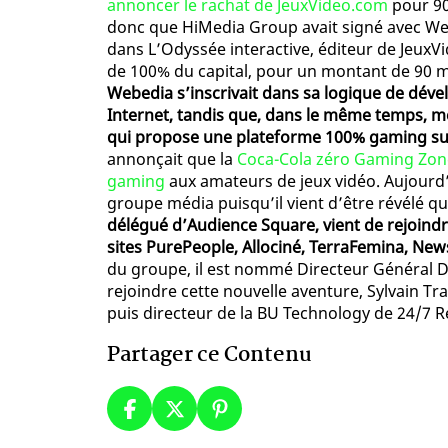
annoncer le rachat de JeuxVideo.com
pour 90
donc que HiMedia Group avait signé avec Web
dans L’Odyssée interactive, éditeur de JeuxV
de 100% du capital, pour un montant de 90 m
Webedia s’inscrivait dans sa logique de déve
Internet, tandis que, dans le même temps, me
qui propose une plateforme 100% gaming sur 
annonçait que la
Coca-Cola zéro Gaming Zon
gaming
aux amateurs de jeux vidéo. Aujourd’
groupe média puisqu’il vient d’être révélé q
délégué d’Audience Square, vient de rejoindr
sites PurePeople, Allociné, TerraFemina, Ne
du groupe, il est nommé Directeur Général
rejoindre cette nouvelle aventure, Sylvain T
puis directeur de la BU Technology de 24/7 R
Partager ce Contenu