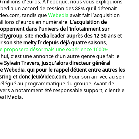
 millions d’euros. A l’époque, nous vous expliquions
edia un accord de cession des 88% qu’il détenait
ideo.com, tandis que
Webedia
avait fait l’acquisition
illions d’euros en numéraire.
L’acquisition de
loppement dans l’univers de l’infotainment sur
ltygroup, site media leader auprès des 12-30 ans et
son site melty.fr depuis déjà quatre saisons
,
e proposera désormais une expérience 1000%
hui, c’est une annonce d’un autre genre que fait le
ue
Sylvain Travers, jusqu’alors directeur général
e Webedia, qui pour le rappel détient entre autres les
wsring et donc JeuxVideo.com
. Pour son arrivée au sein
 Délégué au programmatique du groupe. Avant de
ravers a notamment été responsable support, clientèle
eal Media.