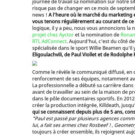
journée de travail sa nomination sur notre sit
risque pas de changer en ce mois de septembre
news !
A l'heure où le marché du marketing e
vous tenons régulièrement au courant de ce q
logique, il y a peu, nous vous annoncions la
projet chez Ayctor
et la nomination de
Ronan
RTL AdConnect
. Aujourd'hui, c'est du côté d
spécialisée dans le sport Willie Beamen qu'il
Eligoulachvili, de Paul Viollet et de Rodolphe
Comme le révèle le communiqué diffusé, en c
renforcement de ses équipes, notamment a
La professionnelle a débuté sa carrière dans 
avant de travailler au sein de la maison de 
dans le pôle documentaires sportifs. En 2012, 
créer la production intégrée, Killdeath, jusqu
qui se connaissent depuis plus de 5 ans, con
"Paul est passé par plusieurs agences comme
lui, a fait ses armes chez Rosbeef ! , Geome
toujours à créer ensemble, ils rejoignent auj