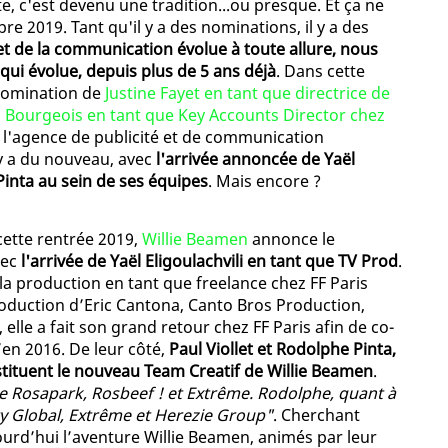
e, c'est devenu une tradition...ou presque. Et ça ne
 2019. Tant qu'il y a des nominations, il y a des
t de la communication évolue à toute allure, nous
ui évolue, depuis plus de 5 ans déjà
. Dans cette
 nomination de
Justine Fayet en tant que directrice de
 Bourgeois en tant que Key Accounts Director chez
e l'agence de publicité et de communication
 y a du nouveau, avec
l'arrivée annoncée de Yaël
 Pinta au sein de ses équipes
. Mais encore ?
ette rentrée 2019,
Willie Beamen
annonce le
vec
l'arrivée de Yaël Eligoulachvili en tant que TV Prod
.
la production en tant que freelance chez FF Paris
production d’Eric Cantona, Canto Bros Production,
elle a fait son grand retour chez FF Paris afin de co-
’en 2016. De leur côté,
Paul Viollet et Rodolphe Pinta,
stituent le nouveau Team Creatif de Willie Beamen
.
 Rosapark, Rosbeef ! et Extrême. Rodolphe, quant à
try Global, Extrême et Herezie Group"
. Cherchant
ourd’hui l’aventure Willie Beamen, animés par leur