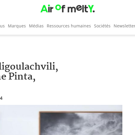
cus
Marques
Médias
Ressources humaines
Sociétés
Newslette
ligoulachvili,
he Pinta,
04