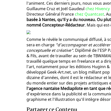
l'animent. Ces derniers jours, nous vous avo
Guillaume Cruz et Joël Gaudeul
chez Hivency
Directeur Général France
chez Quantcast
. A
basée à Nantes, qu'il y a du nouveau. Ou plu
nommé Concepteur-Rédacteur
. Mais qui est-i
Comme le révèle le communiqué diffusé, à 
sera en charge
"d'accompagner et accélérer
conceptuelle et créative"
. Diplômé de l’ESP P
& Fils, avant de travailler au sein de TBWAMA
travaillé quelque temps en freelance et a dir
l’art, notamment pour les éditions Huginn &
développé Geek-Art.net, un blog mêlant pop c
dizaine d’années, dont il est le rédacteur et
du monde entier sur des projets artistiques 
l’agence nantaise Mediapilote en tant que r
d’expérience dans la publicité et la communica
graphisme et l’illustration qu'il intègre dés
Partager ce Contenu