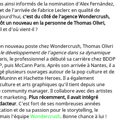
ns ainsi informés de la nomination d'Alex Fernández,
et de l'arrivée de Fabrice Leclerc en qualité de
ujourd'hui,
c'est du côté de l'agence Wondercrush,
tôt un nouveau en la personne de Thomas Olivri,
l et d'où vient-il ?
son nouveau poste chez Wondercrush, Thomas Olivri
 le développement de l’agence dans sa dynamique
aris, le professionnel a débuté sa carrière chez BDDP
P, puis McCann Paris. Après son arrivée à Nantes, il a
igé plusieurs ouvrages autour de la pop culture et de
 Muninn et Hachette Heroes. Il a également
ulture et arts graphiques qu’il tient depuis une
 le community manager. Il collabore avec des artistes
et marketing.
Plus récemment, il avait intégré
édacteur
. C'est fort de ses nombreuses années
tion et de sa passion pour le storytelling, le
ormais l’équipe
Wondercrush
. Bonne chance à lui !