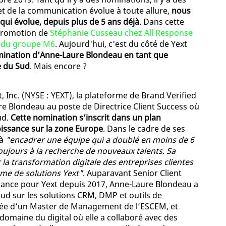
t de la communication évolue à toute allure,
nous
ui évolue, depuis plus de 5 ans déjà
. Dans cette
 promotion de
Stéphanie Cusseau chez All Response
n du groupe M6
. Aujourd'hui, c'est du côté de Yext
mination d'Anne-Laure Blondeau en tant que
e du Sud
. Mais encore ?
 Inc. (NYSE : YEXT), la plateforme de Brand Verified
 Blondeau au poste de Directrice Client Success où
ud.
Cette nomination s’inscrit dans un plan
oissance sur la zone Europe
. Dans le cadre de ses
 à
"encadrer une équipe qui a doublé en moins de 6
oujours à la recherche de nouveaux talents. Sa
 transformation digitale des entreprises clientes
mme de solutions Yext"
. Auparavant Senior Client
rance pour Yext depuis 2017, Anne-Laure Blondeau a
oud sur les solutions CRM, DMP et outils de
ômée d’un Master de Management de l’ESCEM, et
domaine du digital où elle a collaboré avec des