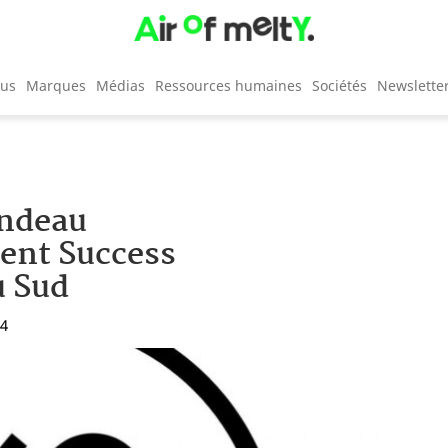
cus
Marques
Médias
Ressources humaines
Sociétés
Newslette
ondeau
ent Success
u Sud
04