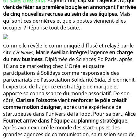
of Sales chez S4M
. Aujourd'hui,
cap sur l'agence .YZ, qui
vient de fêter sa première bougie en annonçant l'arrivée
de cinq nouvelles recrues au sein de ses équipes
. Mais
qui sont ces dernières et quels postes viennent-elles
occuper ? Réponse tout de suite.
Comme le révèle le communiqué diffusé et relayé par le
site
CB News
,
Marie Aveillan intègre l’agence en charge
du new business
. Diplômée de Sciences Po Paris, après
10 ans de marketing chez L’Oréal et quatre
participations à Solidays comme responsable des
partenariats de l’association Solidarité Sida, elle enrichit
l’expertise de l’agence en stratégie de marque et
apporte sa connaissance du monde associatif. De son
côté,
Clarisse Foissotte vient renforcer le pôle créatif
comme motion designer
, après une expérience de
startupeuse dans l’univers de la food. Pour sa part,
Alice
Fournet arrive dans l’équipe au planning stratégique
.
Après avoir exploré le monde des start-ups et des
grandes agences de communication, sa mission sera de