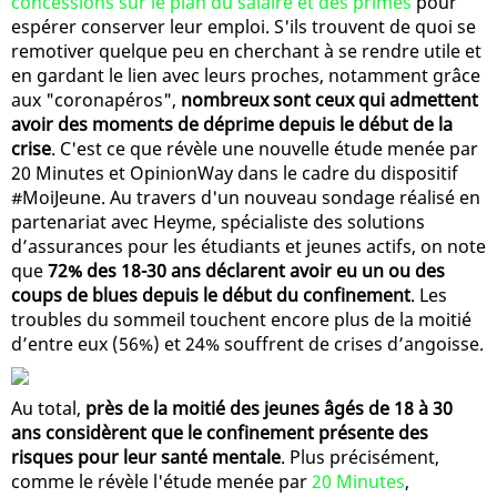
concessions sur le plan du salaire et des primes
pour
espérer conserver leur emploi. S'ils trouvent de quoi se
remotiver quelque peu en cherchant à se rendre utile et
en gardant le lien avec leurs proches, notamment grâce
aux "coronapéros",
nombreux sont ceux qui admettent
avoir des moments de déprime depuis le début de la
crise
. C'est ce que révèle une nouvelle étude menée par
20 Minutes et OpinionWay dans le cadre du dispositif
#MoiJeune. Au travers d'un nouveau sondage réalisé en
partenariat avec Heyme, spécialiste des solutions
d’assurances pour les étudiants et jeunes actifs, on note
que
72% des 18-30 ans déclarent avoir eu un ou des
coups de blues depuis le début du confinement
. Les
troubles du sommeil touchent encore plus de la moitié
d’entre eux (56%) et 24% souffrent de crises d’angoisse.
Au total,
près de la moitié des jeunes âgés de 18 à 30
ans considèrent que le confinement présente des
risques pour leur santé mentale
. Plus précisément,
comme le révèle l'étude menée par
20 Minutes
,