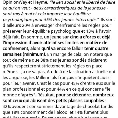
OpinionWay et Heyme,
"le lien social et la liberté de faire
ce qu’on veut - deux caractéristiques de la jeunesse -
sont mis à mal et cela impacte leur équilibre
psychologique pour 55% des jeunes interrogés"
. Ils sont
d'ailleurs 20% à envisager d'enfreindre les règles pour
préserver leur équilibre psychologique et 13% à l’avoir
déjà fait. En somme,
un jeune sur cinq a d'ores et déjà
l'impression d'avoir atteint ses limites en matière de
confinement, alors qu'il va encore falloir tenir quatre
semaines (minimum)
. En marge de cela, on notera que
tout de même que 38% des jeunes sondés déclarent
qu'ils respecteront strictement les règles en place
même si ça ne va pas. Au-delà de la situation actuelle qui
les angoisse, les Millennials français s'inquiètent aussi
pour leur avenir. C'est le cas pour 45% d'entre eux sur le
plan professionnel et pour 44% en ce qui concerne "le
monde d'après". Résultat,
pour se détendre, nombreux
sont ceux qui abusent des petits plaisirs coupables
:
42% avouent consommer davantage de chocolat tandis
que 18% consomment de l'alcool et 14% fument plus
qu'à l'accoutumée. En revanche, plus d'un jeune sur