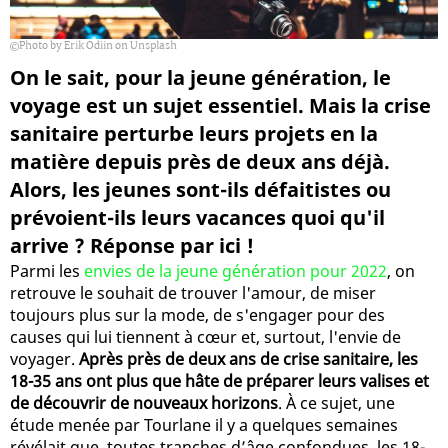
Photo by Erik Odiin on Unsplash
On le sait, pour la jeune génération, le
voyage est un sujet essentiel. Mais la crise
sanitaire perturbe leurs projets en la
matière depuis près de deux ans déjà.
Alors, les jeunes sont-ils défaitistes ou
prévoient-ils leurs vacances quoi qu'il
arrive ? Réponse par ici !
Parmi les
envies de la jeune génération pour 2022
, on
retrouve le souhait de trouver l'amour, de miser
toujours plus sur la mode, de s'engager pour des
causes qui lui tiennent à cœur et, surtout, l'envie de
voyager.
Après près de deux ans de crise sanitaire, les
18-35 ans ont plus que hâte de préparer leurs valises et
de découvrir de nouveaux horizons
. À ce sujet, une
étude menée par Tourlane il y a quelques semaines
révélait que, toutes tranches d’âge confondues, les 18-