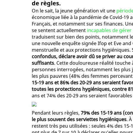
de règles.
On le sait, la jeune génération vit une
périod
économique liée à la pandémie de Covid-19 a 
Français, et notamment sur ses finances. Un
se sentent actuellement
incapables de gérer 
traduisent sur bien des points, notamment leu
une nouvelle enquête signée Ifop et Eve and C
menstruelle et aux protections hygiéniques. 
confondus, déclare avoir dû se priver au cou
suffisants
. Cette douloureuse réalité touche 
personnes interrogées, notamment les plus je
les plus pauvres (48% des femmes percevant 
15-19 ans et 86% des 20-29 ans seraient favo
toutes les protections hygiéniques, contre 8
ans et 74% des 20-29 ans seraient favorables
Pendant leurs règles,
79% des 15-19 ans (cont
le plus souvent des serviettes hygiéniques
. À
restent très peu utilisées : seules 4% des 15-
ont plus de 7 sur 10 à déclarer qu'elles pourra