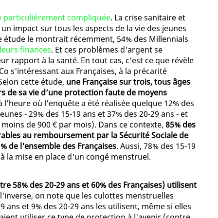
e particulièrement compliquée
. La crise sanitaire et
un impact sur tous les aspects de la vie des jeunes
e étude le montrait récemment, 54% des Millennials
leurs finances
. Et ces problèmes d'argent se
r rapport à la santé. En tout cas, c'est ce que révèle
o s'intéressant aux Françaises, à la précarité
Selon cette étude,
une Française sur trois, tous âges
rs de sa vie d’une protection faute de moyens
à l’heure où l’enquête a été réalisée quelque 12% des
unes - 29% des 15-19 ans et 37% des 20-29 ans - et
moins de 900 € par mois). Dans ce contexte,
85% des
rables au remboursement par la Sécurité Sociale de
1% de l'ensemble des Françaises
. Aussi, 78% des 15-19
 à la mise en place d'un congé menstruel.
re 58% des 20-29 ans et 60% des Françaises) utilisent
 l'inverse, on note que les culottes menstruelles
19 ans et 9% des 20-29 ans les utilisent, même si elles
ient utiliser ce type de protection à l'avenir (contre