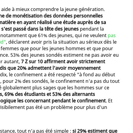
us aide à mieux comprendre la jeune génération.
me de monétisation des données personnelles
 matière en ayant réalisé une étude auprès de sa
est passé dans la tête des jeunes
pendant la
le notamment que 61% des jeunes, qui ne veulent
pas
id"
, déclarent avoir pris la situation au sérieux dès le
nes femmes que pour les jeunes hommes et que pour
ince. 53% des jeunes sondés estiment ne pas avoir eu
r autant,
7 Z sur 10 affirment avoir strictement
andis que 20% admettent l'avoir moyennement
 dix, le confinement a été respecté "à fond au début
, pour 2% des sondés, le confinement n'a pas du tout
té globalement plus sages que les hommes sur ce
s, 69% des étudiants et 53% des alternants
agogique les concernant pendant le confinement
. Et
 visibilement pas été un problème pour plus d'un
stance, tout n'a pas été simple :
si 29% estiment que