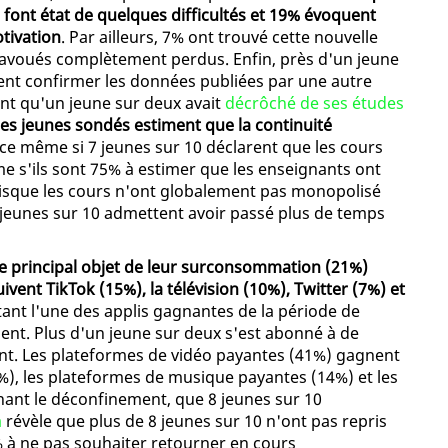
font état de quelques difficultés et 19% évoquent
tivation
. Par ailleurs, 7% ont trouvé cette nouvelle
t avoués complètement perdus. Enfin, près d'un jeune
vient confirmer les données publiées par une autre
nt qu'un jeune sur deux avait
décrôché de ses études
es jeunes sondés estiment que la continuité
t ce même si 7 jeunes sur 10 déclarent que les cours
e s'ils sont 75% à estimer que les enseignants ont
puisque les cours n'ont globalement pas monopolisé
 jeunes sur 10 admettent avoir passé plus de temps
le principal objet de leur surconsommation (21%)
ent TikTok (15%), la télévision (10%), Twitter (7%) et
ant l'une des applis gagnantes de la période de
ent. Plus d'un jeune sur deux s'est abonné à de
nt. Les plateformes de vidéo payantes (41%) gagnent
1%), les plateformes de musique payantes (14%) et les
nant le déconfinement, que 8 jeunes sur 10
a
révèle que plus de 8 jeunes sur 10 n'ont pas repris
0% à ne pas souhaiter retourner en cours