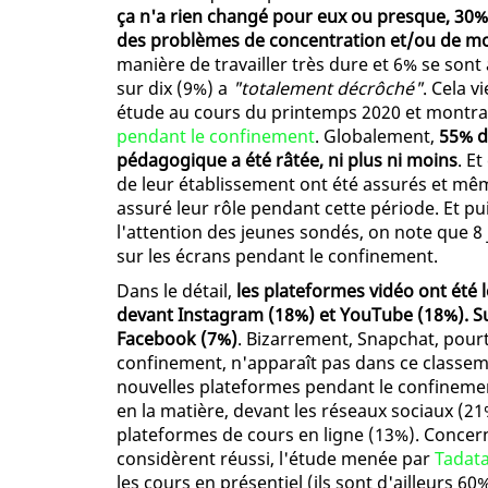
ça n'a rien changé pour eux ou presque, 30% 
des problèmes de concentration et/ou de mo
manière de travailler très dure et 6% se son
sur dix (9%) a
"totalement décrôché"
. Cela 
étude au cours du printemps 2020 et montra
pendant le confinement
. Globalement,
55% d
pédagogique a été râtée, ni plus ni moins
. E
de leur établissement ont été assurés et mêm
assuré leur rôle pendant cette période. Et 
l'attention des jeunes sondés, on note que 8
sur les écrans pendant le confinement.
Dans le détail,
les plateformes vidéo ont été 
devant Instagram (18%) et YouTube (18%). Suiv
Facebook (7%)
. Bizarrement, Snapchat, pourt
confinement, n'apparaît pas dans ce classem
nouvelles plateformes pendant le confineme
en la matière, devant les réseaux sociaux (2
plateformes de cours en ligne (13%). Concer
considèrent réussi, l'étude menée par
Tadat
les cours en présentiel (ils sont d'ailleurs 6