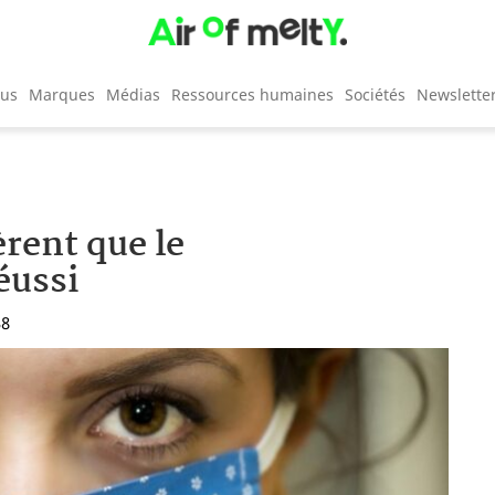
cus
Marques
Médias
Ressources humaines
Sociétés
Newslette
èrent que le
éussi
38