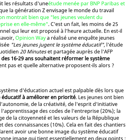
it les résultats d'une
étude menée par BNP Paribas et
 que la génération Z envisage le monde du travail
on montrait bien que "les jeunes veulent du
eprise en elle-même"
. C'est un fait, les moins de 25
el qui leur est proposé à l'heure actuelle. En est-il
savoir,
Opinion Way
a réalisé une enquête jeunes
tisée
"Les jeunes jugent le système éducatif"
, l'étude
quotidien
20 Minutes
et partagée auprès de l'AFP
 des 16-29 ans souhaitent réformer le système
ent pas et quelle alternative proposent-ils alors ?
système d'éducation actuel est palpable dès lors que
éducatif à améliorer en priorité
. Les jeunes ont bien
utonomie, de la créativité, de l'esprit d'initiative
, l'apprentissage des codes de l'entreprise (20%); la
e de la citoyenneté et les valeurs de la République
et des connaissances (10%). Cela en fait des chantiers
larent avoir une bonne image du système éducatif
bonne image qui tient essentiellement en deux points :