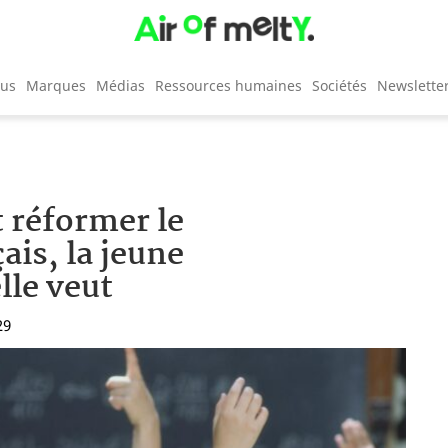
cus
Marques
Médias
Ressources humaines
Sociétés
Newslette
t réformer le
ais, la jeune
lle veut
29