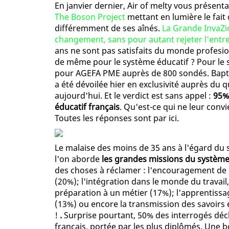
En janvier dernier, Air of melty vous présenta
The Boson Project
mettant en lumière le fait
différemment de ses aînés.
La Grande InvaZi
changement, sans pour autant rejeter l'entr
ans ne sont pas satisfaits du monde profesionn
de même pour le système éducatif ? Pour le 
pour AGEFA PME auprès de 800 sondés. Bap
a été dévoilée hier en exclusivité auprès du 
aujourd'hui. Et le verdict est sans appel :
95%
éducatif français
. Qu'est-ce qui ne leur convi
Toutes les réponses sont par ici.
Le malaise des moins de 35 ans à l'égard du 
l'on aborde
les grandes missions du système 
des choses à réclamer : l'encouragement de l'a
(20%); l'intégration dans le monde du travail
préparation à un métier (17%); l'apprentissag
(13%) ou encore la transmission des savoirs 
!
.
Surprise pourtant, 50% des interrogés déc
français, portée par les plus diplômés. Une 