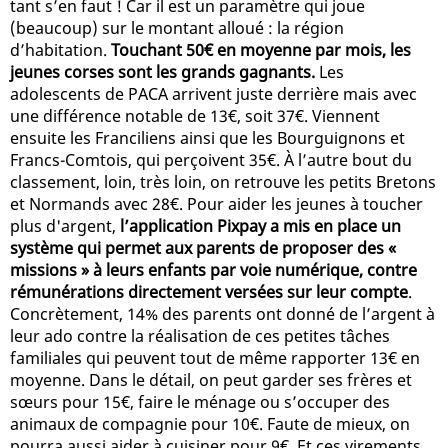
tant s’en faut ! Car il est un paramètre qui joue
(beaucoup) sur le montant alloué : la région
d’habitation.
Touchant 50€ en moyenne par mois, les
jeunes corses sont les grands gagnants.
Les
adolescents de PACA arrivent juste derrière mais avec
une différence notable de 13€, soit 37€. Viennent
ensuite les Franciliens ainsi que les Bourguignons et
Francs-Comtois, qui perçoivent 35€. À l’autre bout du
classement, loin, très loin, on retrouve les petits Bretons
et Normands avec 28€. Pour aider les jeunes à toucher
plus d'argent,
l’application Pixpay a mis en place un
système qui permet aux parents de proposer des «
missions » à leurs enfants par voie numérique, contre
rémunérations directement versées sur leur compte
.
Concrètement, 14% des parents ont donné de l’argent à
leur ado contre la réalisation de ces petites tâches
familiales qui peuvent tout de même rapporter 13€ en
moyenne. Dans le détail, on peut garder ses frères et
sœurs pour 15€, faire le ménage ou s’occuper des
animaux de compagnie pour 10€. Faute de mieux, on
pourra aussi aider à cuisiner pour 9€. Et ces virements