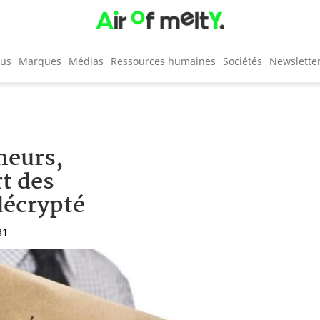
cus
Marques
Médias
Ressources humaines
Sociétés
Newslette
neurs,
rt des
 décrypté
31