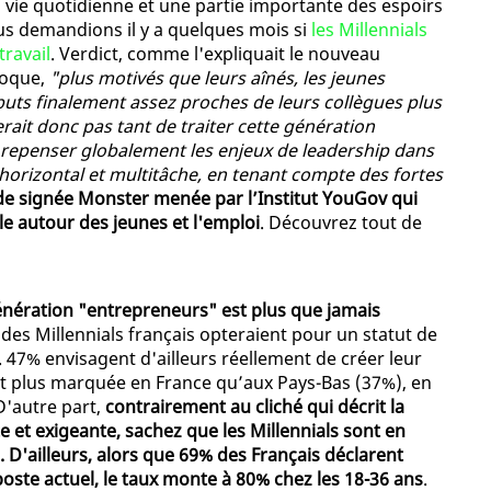
sa vie quotidienne et une partie importante des espoirs
us demandions il y a quelques mois si
les Millennials
travail
. Verdict, comme l'expliquait le nouveau
poque,
"plus motivés que leurs aînés, les jeunes
ibuts finalement assez proches de leurs collègues plus
erait donc pas tant de traiter cette génération
repenser globalement les enjeux de leadership dans
 horizontal et multitâche, en tenant compte des fortes
de signée Monster menée par l’Institut YouGov qui
le autour des jeunes et l'emploi
. Découvrez tout de
énération "entrepreneurs" est plus que jamais
0% des Millennials français opteraient pour un statut de
47% envisagent d'ailleurs réellement de créer leur
t plus marquée en France qu’aux Pays-Bas (37%), en
'autre part,
contrairement au cliché qui décrit la
et exigeante, sachez que les Millennials sont en
 D'ailleurs, alors que 69% des Français déclarent
poste actuel, le taux monte à 80% chez les 18-36 ans
.