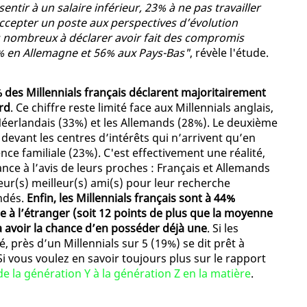
entir à un salaire inférieur, 23% à ne pas travailler
 accepter un poste aux perspectives d’évolution
lus nombreux à déclarer avoir fait des compromis
% en Allemagne et 56% aux Pays-Bas"
, révèle l'étude.
 des Millennials français déclarent majoritairement
ard
. Ce chiffre reste limité face aux Millennials anglais,
Néerlandais (33%) et les Allemands (28%). Le deuxième
, devant les centres d’intérêts qui n’arrivent qu’en
ence familiale (23%). C'est effectivement une réalité,
ce à l’avis de leurs proches : Français et Allemands
eur(s) meilleur(s) ami(s) pour leur recherche
ndés.
Enfin, les Millennials français sont à 44%
e à l’étranger (soit 12 points de plus que la moyenne
 à avoir la chance d’en posséder déjà une
. Si les
, près d’un Millennials sur 5 (19%) se dit prêt à
 Si vous voulez en savoir toujours plus sur le rapport
 de la génération Y à la génération Z en la matière
.