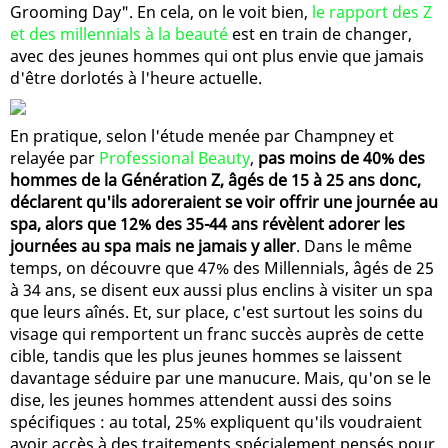
Grooming Day". En cela, on le voit bien,
le rapport des Z
et des millennials à la beauté
est en train de changer,
avec des jeunes hommes qui ont plus envie que jamais
d'être dorlotés à l'heure actuelle.
En pratique, selon l'étude menée par Champney et
relayée par
Professional Beauty
,
pas moins de 40% des
hommes de la Génération Z, âgés de 15 à 25 ans donc,
déclarent qu'ils adoreraient se voir offrir une journée au
spa, alors que 12% des 35-44 ans révèlent adorer les
journées au spa mais ne jamais y aller
. Dans le même
temps, on découvre que 47% des Millennials, âgés de 25
à 34 ans, se disent eux aussi plus enclins à visiter un spa
que leurs aînés. Et, sur place, c'est surtout les soins du
visage qui remportent un franc succès auprès de cette
cible, tandis que les plus jeunes hommes se laissent
davantage séduire par une manucure. Mais, qu'on se le
dise, les jeunes hommes attendent aussi des soins
spécifiques : au total, 25% expliquent qu'ils voudraient
avoir accès à des traitements spécialement pensés pour