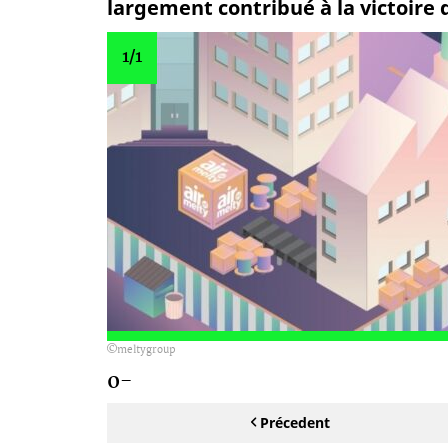
largement contribué à la victoire 
1
/1
meltygroup
0-
Précedent