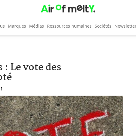
cus
Marques
Médias
Ressources humaines
Sociétés
Newslette
 : Le vote des
pté
51