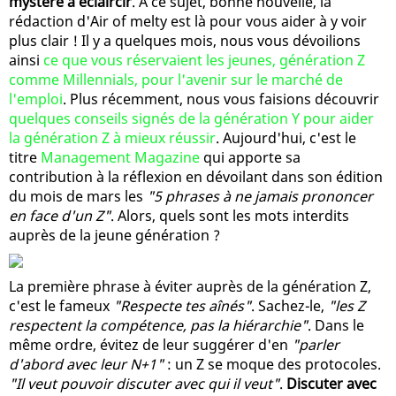
mystère à éclaircir
. A ce sujet, bonne nouvelle, la
rédaction d'Air of melty est là pour vous aider à y voir
plus clair ! Il y a quelques mois, nous vous dévoilions
ainsi
ce que vous réservaient les jeunes, génération Z
comme Millennials, pour l'avenir sur le marché de
l'emploi
. Plus récemment, nous vous faisions découvrir
quelques conseils signés de la génération Y pour aider
la génération Z à mieux réussir
. Aujourd'hui, c'est le
titre
Management Magazine
qui apporte sa
contribution à la réflexion en dévoilant dans son édition
du mois de mars les
"5 phrases à ne jamais prononcer
en face d'un Z"
. Alors, quels sont les mots interdits
auprès de la jeune génération ?
La première phrase à éviter auprès de la génération Z,
c'est le fameux
"Respecte tes aînés"
. Sachez-le,
"les Z
respectent la compétence, pas la hiérarchie"
. Dans le
même ordre, évitez de leur suggérer d'en
"parler
d'abord avec leur N+1"
: un Z se moque des protocoles.
"Il veut pouvoir discuter avec qui il veut"
.
Discuter avec