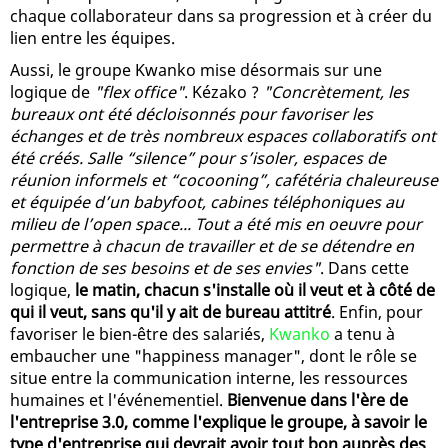
chaque collaborateur dans sa progression et à créer du
lien entre les équipes.
Aussi, le groupe Kwanko mise désormais sur une
logique de
"flex office"
. Kézako ?
"Concrètement, les
bureaux ont été décloisonnés pour favoriser les
échanges et de très nombreux espaces collaboratifs ont
été créés. Salle “silence” pour s’isoler, espaces de
réunion informels et “cocooning”, cafétéria chaleureuse
et équipée d’un babyfoot, cabines téléphoniques au
milieu de l’open space... Tout a été mis en oeuvre pour
permettre à chacun de travailler et de se détendre en
fonction de ses besoins et de ses envies"
. Dans cette
logique,
le matin, chacun s'installe où il veut et à côté de
qui il veut, sans qu'il y ait de bureau attitré
. Enfin, pour
favoriser le bien-être des salariés,
Kwanko
a tenu à
embaucher une "happiness manager", dont le rôle se
situe entre la communication interne, les ressources
humaines et l'événementiel.
Bienvenue dans l'ère de
l'entreprise 3.0, comme l'explique le groupe, à savoir le
type d'entreprise qui devrait avoir tout bon auprès des