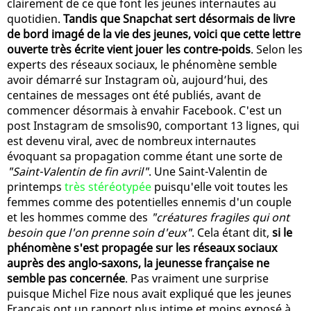
clairement de ce que font les jeunes internautes au
quotidien.
Tandis que Snapchat sert désormais de livre
de bord imagé de la vie des jeunes, voici que cette lettre
ouverte très écrite vient jouer les contre-poids
. Selon les
experts des réseaux sociaux, le phénomène semble
avoir démarré sur Instagram où, aujourd’hui, des
centaines de messages ont été publiés, avant de
commencer désormais à envahir Facebook. C'est un
post Instagram de smsolis90, comportant 13 lignes, qui
est devenu viral, avec de nombreux internautes
évoquant sa propagation comme étant une sorte de
"Saint-Valentin de fin avril"
. Une Saint-Valentin de
printemps
très stéréotypée
puisqu'elle voit toutes les
femmes comme des potentielles ennemis d'un couple
et les hommes comme des
"créatures fragiles qui ont
besoin que l'on prenne soin d'eux"
. Cela étant dit,
si le
phénomène s'est propagée sur les réseaux sociaux
auprès des anglo-saxons, la jeunesse française ne
semble pas concernée
. Pas vraiment une surprise
puisque Michel Fize nous avait expliqué que les jeunes
Français ont un rapport plus intime et moins exposé à