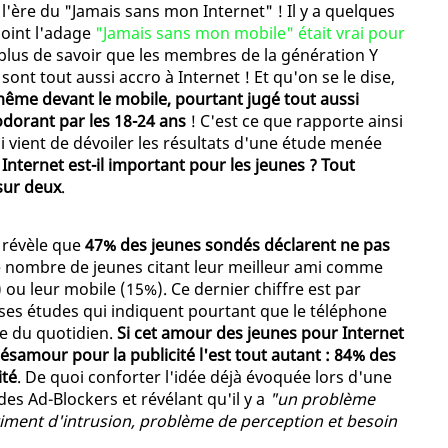
l'ère du "Jamais sans mon Internet" ! Il y a quelques
point l'adage
"Jamais sans mon mobile" était vrai pour
 plus de savoir que les membres de la génération Y
sont tout aussi accro à Internet ! Et qu'on se le dise,
 même devant le mobile, pourtant jugé tout aussi
dorant par les 18-24 ans
! C'est ce que rapporte ainsi
 vient de dévoiler les résultats d'une étude menée
 Internet est-il important pour les jeunes ? Tout
 sur deux
.
, révèle que
47% des jeunes sondés déclarent ne pas
e nombre de jeunes citant leur meilleur ami comme
 ou leur mobile (15%). Ce dernier chiffre est par
ses études qui indiquent pourtant que le téléphone
re du quotidien.
Si cet amour des jeunes pour Internet
désamour pour la publicité l'est tout autant : 84% des
ité
. De quoi conforter l'idée déjà évoquée lors d'une
es Ad-Blockers et révélant qu'il y a
"un problème
ntiment d'intrusion, problème de perception et besoin