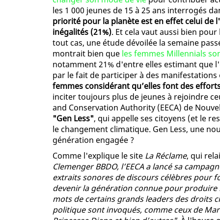
les 1 000 jeunes de 15 à 25 ans interrogés da
priorité pour la planète est en effet celui de 
inégalités (21%)
. Et cela vaut aussi bien po
tout cas, une étude dévoilée la semaine passé
montrait bien que
les femmes Millennials so
notamment 21% d'entre elles estimant que l'
par le fait de participer à des manifestation
femmes considérant qu’elles font des efforts
inciter toujours plus de jeunes à rejoindre ce
and Conservation Authority (EECA) de Nouvel
"Gen Less"
, qui appelle ses citoyens (et le r
le changement climatique. Gen Less, une nou
génération engagée ?
Comme l'explique le site
La Réclame
, qui rel
Clemenger BBDO, l’EECA a lancé sa campagne
extraits sonores de discours célèbres pour 
devenir la génération connue pour produire 
mots de certains grands leaders des droits civ
politique sont invoqués, comme ceux de Martin