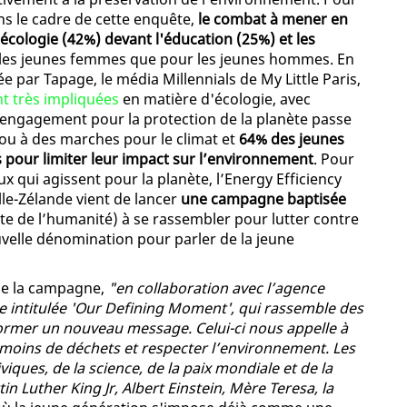
ns le cadre de cette enquête,
le combat à mener en
l'écologie (42%) devant l'éducation (25%) et les
ur les jeunes femmes que pour les jeunes hommes. En
e par Tapage, le média Millennials de My Little Paris,
nt très impliquées
en matière d'écologie, avec
engagement pour la protection de la planète passe
s ou à des marches pour le climat et
64% des jeunes
 pour limiter leur impact sur l’environnement
. Pour
ux qui agissent pour la planète, l’Energy Efficiency
le-Zélande vient de lancer
une campagne baptisée
este de l’humanité) à se rassembler pour lutter contre
velle dénomination pour parler de la jeune
aie la campagne,
"en collaboration avec l’agence
 intitulée 'Our Defining Moment', qui rassemble des
former un nouveau message. Celui-ci nous appelle à
moins de déchets et respecter l’environnement. Les
iques, de la science, de la paix mondiale et de la
 Luther King Jr, Albert Einstein, Mère Teresa, la