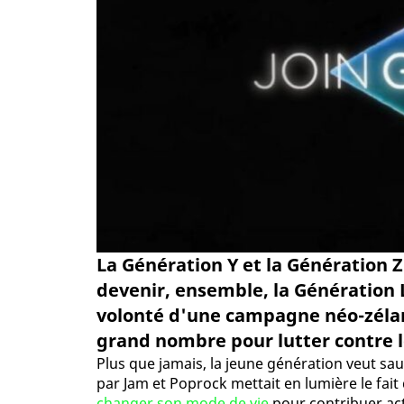
La Génération Y et la Génération Z
devenir, ensemble, la Génération L
volonté d'une campagne néo-zélan
grand nombre pour lutter contre 
Plus que jamais, la jeune génération veut sau
par Jam et Poprock mettait en lumière le fait
changer son mode de vie
pour contribuer act