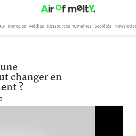
cus
Marques
Médias
Ressources humaines
Sociétés
Newslette
 une
out changer en
ent ?
42