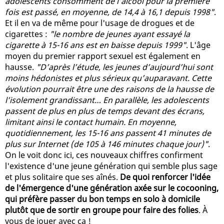
adolescents consomment de l’alcool pour la première
fois est passé, en moyenne, de 14,4 à 16,1 depuis 1998"
.
Et il en va de même pour l'usage de drogues et de
cigarettes :
"le nombre de jeunes ayant essayé la
cigarette à 15-16 ans est en baisse depuis 1999"
. L'âge
moyen du premier rapport sexuel est également en
hausse.
"D’après l’étude, les jeunes d’aujourd’hui sont
moins hédonistes et plus sérieux qu’auparavant. Cette
évolution pourrait être une des raisons de la hausse de
l’isolement grandissant… En parallèle, les adolescents
passent de plus en plus de temps devant des écrans,
limitant ainsi le contact humain. En moyenne,
quotidiennement, les 15-16 ans passent 41 minutes de
plus sur Internet (de 105 à 146 minutes chaque jour)"
.
On le voit donc ici, ces nouveaux chiffres confirment
l'existence d'une jeune génération qui semble plus sage
et plus solitaire que ses aînés.
De quoi renforcer l'idée
de l'émergence d'une génération axée sur le cocooning,
qui préfère passer du bon temps en solo à domicile
plutôt que de sortir en groupe pour faire des folies
. À
vous de jouer avec ça !