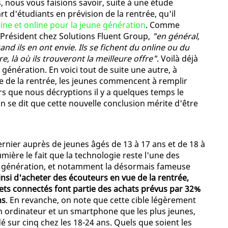
, nous vous faisions savoir, suite à une étude
rt d'étudiants en prévision de la rentrée, qu'il
line et online pour la jeune génération
. Comme
e Président chez Solutions Fluent Group,
"en général,
d ils en ont envie. Ils se fichent du online ou du
re, là où ils trouveront la meilleure offre"
. Voilà déjà
génération. En voici tout de suite une autre, à
e de la rentrée, les jeunes commencent à remplir
ors que nous décryptions il y a quelques temps le
on se dit que cette nouvelle conclusion mérite d'être
dernier auprès de jeunes âgés de 13 à 17 ans et de 18 à
mière le fait que la technologie reste l'une des
ne génération, et notamment la désormais fameuse
nsi d'acheter des écouteurs en vue de la rentrée,
ets connectés font partie des achats prévus par 32%
ns
. En revanche, on note que cette cible légèrement
un ordinateur et un smartphone que les plus jeunes,
sur cinq chez les 18-24 ans. Quels que soient les