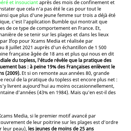
béré et insouciant
après des mois de confinement et
nstater que cela n'a pas été le cas pour tout le
 ainsi que plus d'une jeune femme sur trois a déjà été
tique, c'est l'application Bumble qui montrait que
mes de ce type de comportement en France. Et,
manière de se tenir sur les plages et dans les lieux
 par Ifop pour Xcams Media et réalisée par
u 8 juillet 2021 auprès d’un échantillon de 1 500
ine française âgée de 18 ans et plus qui nous en dit
iale du topless, l'étude révèle que la pratique des
quement bas : à peine 19% des Françaises enlèvent le
ns (2009).
Et si on remonte aux années 80, grande
 recul de la pratique du topless est encore plus net :
’y livrent aujourd'hui au moins occasionnellement,
rantaine d’années (43% en 1984). Mais qu'en est-il des
cams Media, si le premier motif avancé par
couvrement de leur poitrine sur les plages est d’ordre
r leur peau),
les jeunes de moins de 25 ans