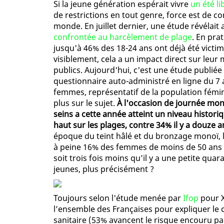
Si la jeune génération espérait vivre
un été li
de restrictions en tout genre, force est de co
monde. En juillet dernier, une étude révélait
confrontée au harcèlement de plage
. En pra
jusqu'à 46% des 18-24 ans ont déjà été victi
visiblement, cela a un impact direct sur leur 
publics. Aujourd'hui, c'est une étude publiée
questionnaire auto-administré en ligne du 7 a
femmes, représentatif de la population fémin
plus sur le sujet.
À l'occasion de journée mond
seins a cette année atteint un niveau histori
haut sur les plages, contre 34% il y a douze a
époque du teint hâlé et du bronzage monoï, le
à peine 16% des femmes de moins de 50 ans s
soit trois fois moins qu’il y a une petite qua
jeunes, plus précisément ?
Toujours selon l'étude menée par
Ifop
pour X
l’ensemble des Françaises pour expliquer le 
sanitaire (53% avancent le risque encouru pa