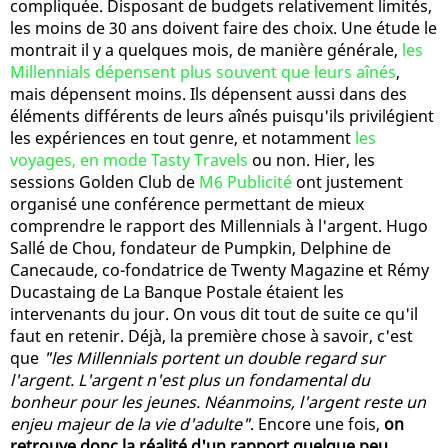
compliquée. Disposant de budgets relativement limités,
les moins de 30 ans doivent faire des choix. Une étude le
montrait il y a quelques mois, de manière générale,
les
Millennials dépensent plus souvent que leurs aînés
,
mais dépensent moins. Ils dépensent aussi dans des
éléments différents de leurs aînés puisqu'ils privilégient
les expériences en tout genre, et notamment
les
voyages, en mode Tasty Travels
ou non. Hier, les
sessions Golden Club de
M6 Publicité
ont justement
organisé une conférence permettant de mieux
comprendre le rapport des Millennials à l'argent. Hugo
Sallé de Chou, fondateur de Pumpkin, Delphine de
Canecaude, co-fondatrice de Twenty Magazine et Rémy
Ducastaing de La Banque Postale étaient les
intervenants du jour. On vous dit tout de suite ce qu'il
faut en retenir. Déjà, la première chose à savoir, c'est
que
"les Millennials portent un double regard sur
l'argent. L'argent n'est plus un fondamental du
bonheur pour les jeunes. Néanmoins, l'argent reste un
enjeu majeur de la vie d'adulte"
. Encore une fois,
on
retrouve donc la réalité d'un rapport quelque peu