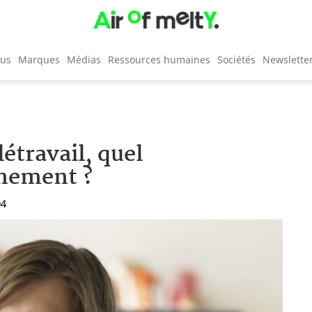
cus
Marques
Médias
Ressources humaines
Sociétés
Newslette
létravail, quel
inement ?
04