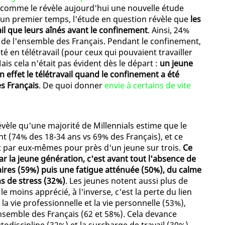
, comme le révèle aujourd'hui une nouvelle étude
un premier temps, l'étude en question révèle que
les
ail que leurs aînés avant le confinement
. Ainsi, 24%
% de l'ensemble des Français. Pendant le confinement,
é en télétravail (pour ceux qui pouvaient travailler
is cela n'était pas évident dès le départ :
un jeune
 effet le télétravail quand le confinement a été
s Français
. De quoi donner
envie à certains de vite
vèle qu'une majorité de Millennials estime que le
ent (74% des 18-34 ans vs 69% des Français), et ce
t par eux-mêmes pour près d'un jeune sur trois.
Ce
par la jeune génération, c'est avant tout l'absence de
raires (59%) puis une fatigue atténuée (50%), du calme
s de stress (32%)
. Les jeunes notent aussi plus de
le moins apprécié, à l'inverse, c'est la perte du lien
 la vie professionnelle et la vie personnelle (53%),
nsemble des Français (62 et 58%). Cela devance