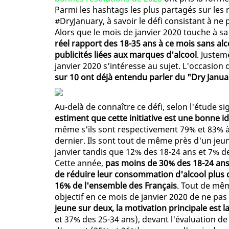
Parmi les hashtags les plus partagés sur les 
#DryJanuary, à savoir le défi consistant à ne 
Alors que le mois de janvier 2020 touche à sa
réel rapport des 18-35 ans à ce mois sans alco
publicités liées aux marques d'alcool
. Juste
janvier 2020 s'intéresse au sujet. L'occasio
sur 10 ont déjà entendu parler du "Dry Janua
Au-delà de connaître ce défi, selon l'étude s
estiment que cette initiative est une bonne 
même s'ils sont respectivement 79% et 83% à 
dernier. Ils sont tout de même près d'un jeune 
janvier tandis que 12% des 18-24 ans et 7% de
Cette année,
pas moins de 30% des 18-24 ans 
de réduire leur consommation d'alcool plus q
16% de l'ensemble des Français
. Tout de mê
objectif en ce mois de janvier 2020 de ne p
jeune sur deux, la motivation principale est l
et 37% des 25-34 ans), devant l'évaluation de