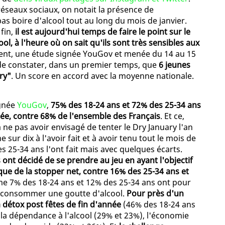
réseaux sociaux, on notait la présence de
pas boire d'alcool tout au long du mois de janvier.
 fin,
il est aujourd'hui temps de faire le point sur le
ol, à l'heure où on sait qu'ils sont très sensibles aux
ment, une étude signée YouGov et menée du 14 au 15
n de constater, dans un premier temps, que
6 jeunes
ry"
. Un score en accord avec la moyenne nationale.
ignée
YouGov
,
75% des 18-24 ans et 72% des 25-34 ans
idée, contre 68% de l'ensemble des Français
. Et ce,
ne pas avoir envisagé de tenter le Dry January l'an
sur dix à l'avoir fait et à avoir tenu tout le mois de
s 25-34 ans l'ont fait mais avec quelques écarts.
ont décidé de se prendre au jeu en ayant l'objectif
ue de la stopper net, contre 16% des 25-34 ans et
me 7% des 18-24 ans et 12% des 25-34 ans ont pour
as consommer une goutte d'alcool.
Pour près d'un
a détox post fêtes de fin d'année
(46% des 18-24 ans
 la dépendance à l'alcool (29% et 23%), l'économie