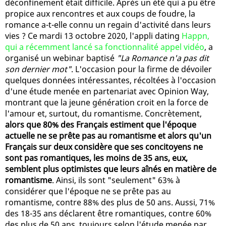
déconfinement était difficile. Après un été qui a pu être
propice aux rencontres et aux coups de foudre, la
romance a-t-elle connu un regain d'activité dans leurs
vies ? Ce mardi 13 octobre 2020, l'appli dating
Happn,
qui a récemment lancé sa fonctionnalité appel vidéo
, a
organisé un webinar baptisé
"La Romance n'a pas dit
son dernier mot"
. L'occasion pour la firme de dévoiler
quelques données intéressantes, récoltées à l'occasion
d'une étude menée en partenariat avec Opinion Way,
montrant que la jeune génération croit en la force de
l'amour et, surtout, du romantisme. Concrètement,
alors que 80% des Français estiment que l'époque
actuelle ne se prête pas au romantisme et alors qu'un
Français sur deux considère que ses concitoyens ne
sont pas romantiques, les moins de 35 ans, eux,
semblent plus optimistes que leurs aînés en matière de
romantisme
. Ainsi, ils sont "seulement" 63% à
considérer que l'époque ne se prête pas au
romantisme, contre 88% des plus de 50 ans. Aussi, 71%
des 18-35 ans déclarent être romantiques, contre 60%
des plus de 50 ans, toujours selon l'étude menée par