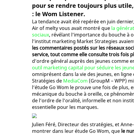
pour se rendre toujours plus utile,
: le Wom Listener.
La tendance avait été repérée en juin dernier
Air of melty vous avait montré que
la générat
sociaux
, révélant l’importance du bouche à o
l’institut marketing Market Strategies avai
les commentaires postés sur les réseaux soc
service, tout comme elle consulte trois fois p
d’ordre général auprès des jeunes comme en a
outil marketing capital pour séduire les jeu
omniprésent dans la vie des jeunes, en lign
Stratégies de
MediaCom
(GroupM – WPP) mis e
l’étude Go Wom le prouve une fois de plus, en
mécanique du bouche à oreille, ce phénomè
de l’ordre de l’oralité, informelle et non inst
essentielle pour les marques.
Julien Féré, Directeur des stratégies, et Ann
montrer dans leur étude Go Wom, que
le nu