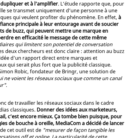
 dupliquer et à l’amplifier
. L’étude rapporte que, pour
eille se transmet uniquement d’une personne à une
rques qui veulent profiter du phénomène. En effet,
à
fiance principale à leur entourage avant de soucier
fets de buzz, qui peuvent mettre une marque en
erdre en efficacité le message de cette même
aires qui limitent son potentiel de conversation
ces deux chercheurs est donc claire : attention au buzz
l’idée d’un rapport direct entre marques et
qui serait plus fort que la publicité classique.
 Simon Robic, fondateur de Bringr, une solution de
i ne voient les réseaux sociaux que comme un canal
ur"
.
c de travailler les réseaux sociaux dans le cadre
édias classiques.
Donner des idées aux marketeurs,
vail, c’est encore mieux. Ça tombe bien puisque, pour
es de bouche à oreille, MediaCom a décidé de lancer
 de cet outil est de
"mesurer de façon tangible les
tions off et online. La particularité de cette