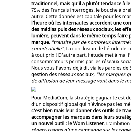
traditionnel, mais qu’il a plutôt tendance à le
75% des Français interrogés, le bouche à or
autre. Cette donnée est capitale pour les ma
l’heure où les internautes accordent une con
des médias puis des réseaux sociaux, les ef
lumière, peuvent dans le même temps faire p
marque
,
"transite par de nombreux intermédi
confidentielle"
. La conclusion de l’étude de 
à tout prix ! D’autre part, l’étude met à mal 
consommateurs permis par les réseaux sociaux 
Nous vous l’avons déjà dit via les paroles de
gestion des réseaux sociaux,
"les marques qu
de diffusion de leur message vont dans le m
Pour MediaCom, la stratégie gagnante est don
d’un dispositif global qui n’évince pas les m
c’est bien mais leur donner des outils de tra
accompagner les marques dans leurs stratégi
un nouvel outil : le Wom Listener
. L'ambition
répercussions d’une campagne sur les conversa