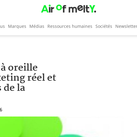
cus
Marques
Médias
Ressources humaines
Sociétés
Newslette
à oreille
ting réel et
 de la
16