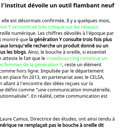
 l’institut dévoile un outil flambant neuf
, elle est désormais confirmée. Il y a quelques mois,
ion Y se montrait très critique sur les réseaux
reille numérique. Les chiffres dévoilés à l’époque par
ent montré que
la génération Y consulte trois fois plus
iaux lorsqu’elle recherche un produit donné ou un
lus les blogs
. Ainsi, le bouche à oreille, si essentiel
tteste le fait que le
crowdsourcing constitue un
nes femmes de la génération Y
, reste un élément
e comme hors ligne. Impulsée par le département
n place fin 2013, en partenariat avec le CELSA,
 allant à l’encontre des idées reçues sur la
ne défini comme "une communication immatérielle,
itutionnalisée". En réalité, cette communication est
e-Laure Camus, Directrice des études, ont ainsi tendu à
mérique ne remplaçait pas le bouche à oreille dit