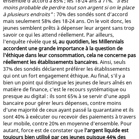
ensemble d’accord à 85% ; les 18-24 ans à 71%.
"Il est
moins probable de perdre tout son argent si on le place
à plusieurs endroits"
: 70% des sondés sont d’accord
mais seulement 58% des 18-24 ans. On le voit donc, les
jeunes semblent prêts à dépenser leur argent sans trop
savoir ce qui les attend réellement. Par ailleurs,
l'enquête révèle que
si, au quotidien, les Millennials
accordent une grande importance à la question de
l'éthique dans leur consommation, cela ne concerne pas
réellement les établissements bancaires
. Ainsi, seuls
37% des sondés déclarent préférer les établissements
qui ont un fort engagement éthique. Au final, s'il y a
bien un point qui distingue les jeunes de leurs aînés en
matière de finance, c'est le recours systématique ou
presque au digital : ils sont 65% à se servir d’une appli
bancaire pour gérer leurs dépenses, contre moins
d’une majorité de ceux ayant passé la quarantaine et ils
sont 40% à exécuter ou recevoir des paiements à travers
leur mobile, contre 20% en moyenne d’ensemble. Pour
autant, force est de constater que
l'argent liquide est
toujours bien utilisé par ces jeunes puisque 44% des