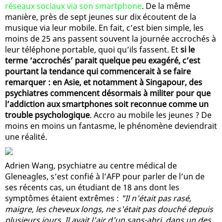
réseaux sociaux via son smartphone
. De la même
manière, près de sept jeunes sur dix écoutent de la
musique via leur mobile. En fait, c’est bien simple, les
moins de 25 ans passent souvent la journée accrochés à
leur téléphone portable, quoi qu’ils fassent. Et
si le
terme ‘accrochés’ parait quelque peu exagéré, c’est
pourtant la tendance qui commencerait à se faire
remarquer : en Asie, et notamment à Singapour, des
psychiatres commencent désormais à militer pour que
l’addiction aux smartphones soit reconnue comme un
trouble psychologique
. Accro au mobile les jeunes ? De
moins en moins un fantasme, le phénomène deviendrait
une réalité.
Adrien Wang, psychiatre au centre médical de
Gleneagles, s’est confié à l’AFP pour parler de l’un de
ses récents cas, un étudiant de 18 ans dont les
symptômes étaient extrêmes :
"Il n'était pas rasé,
maigre, les cheveux longs, ne s'était pas douché depuis
plusieurs jours. Il avait l'air d'un sans-abri, dans un des