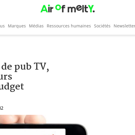
cus
Marques
Médias
Ressources humaines
Sociétés
Newslette
 de pub TV,
urs
udget
32