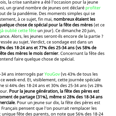
s, la crise sanitaire a été l'occasion pour la jeune
Ainsi, un grand nombre de jeunes ont déclaré
profiter
but de la pandémie. Des moments simples qui se
stement, à ce sujet, fin mai,
nombreux étaient les
 quelque chose de spécial pour la fête des mères
(et ce
jà oublié cette fête
un jour). Ce dimanche 20 juin,
ance. Alors, les jeunes seront-ils encore de la partie ?
essée au sujet. Verdict, ce sondage est dans un
8% des 18-24 ans et 77% des 25-34 ans (vs 58% de
fête des mères le mois dernier
. Concernant la fête des
entend faire quelque chose de spécial.
5-34 ans interrogés par
YouGov
(vs 43% de tous les
 ce week-end. Et, visiblement, cette journée spéciale
me si 44% des 18-24 ans et 30% des 25-34 ans (vs 28%
jour.
Pour la jeune génération, la fête des pères est
moment de partage (31%), même si 28% des 18-34 ans
merciale
. Pour un jeune sur dix, la fête des pères est
s Français pensent que l'on pourrait remplacer les
t unique fête des parents, on note que 56% des 18-24