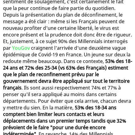
sentiment de soulagement, c'est certainement le fait
que la peur continue de faire partie du quotidien.
Depuis la présentation du plan de déconfinement, le
message a été clair : même si les Français peuvent de
nouveau profiter d'une certaine liberté, le virus est
encore présent et la prudence doit donc être de rigueur.
Et, justement, à ce sujet 90% des Millennials interrogés
par
YouGov
craignent l'arrivée d'une deuxième vague
épidémique de Covid-19 en France. Un jeune sur deux la
redoute même beaucoup. Dans ce contexte,
53% des 18-
24 ans et 72% des 25-34 (vs 63% des Français) estiment
que le plan de reconfinement prévu par le
gouvernement devra être appliqué sur tout le territoire
français
. Ils sont aussi respectivement 74% et 77% à
penser qu'il sera appliqué au moins dans certains
départements. Pour éviter que cela arrive, chacun devra
y mettre du sien. En la matière,
53% des 18-34 ans
comptent bien limiter leurs contacts et leurs
déplacements dans un premier temps tandis que 32%
prévoient de le faire "pour une durée encore
indéterminée"
. En revanche, 14% des Millennials