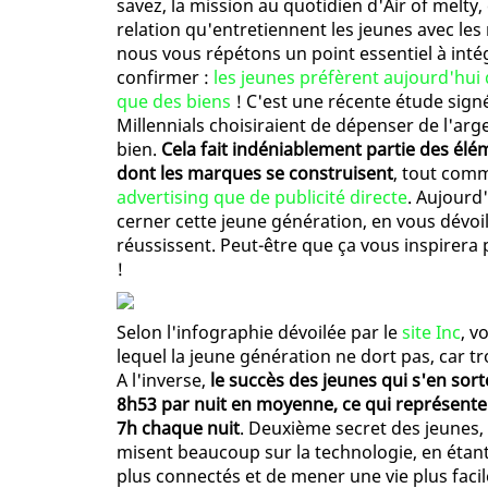
savez, la mission au quotidien d'Air of melty
relation qu'entretiennent les jeunes avec les
nous vous répétons un point essentiel à inté
confirmer :
les jeunes préfèrent aujourd'hui
que des biens
! C'est une récente étude sign
Millennials choisiraient de dépenser de l'ar
bien.
Cela fait indéniablement partie des élé
dont les marques se construisent
, tout comm
advertising que de publicité directe
. Aujourd'
cerner cette jeune génération, en vous dévoil
réussissent. Peut-être que ça vous inspirera 
!
Selon l'infographie dévoilée par le
site Inc
, v
lequel la jeune génération ne dort pas, car t
A l'inverse,
le succès des jeunes qui s'en sor
8h53 par nuit en moyenne, ce qui représente
7h chaque nuit
. Deuxième secret des jeunes, 
misent beaucoup sur la technologie, en étant 
plus connectés et de mener une vie plus facil