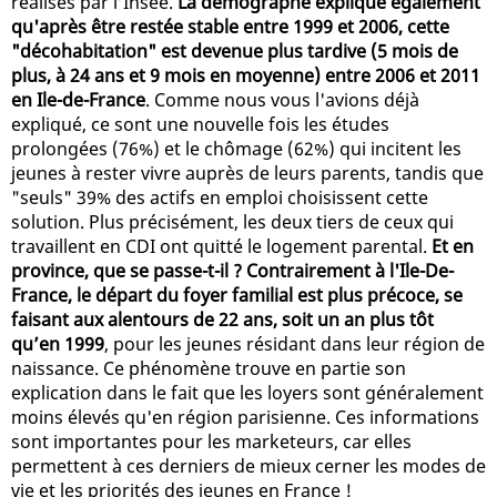
réalisés par l’Insee.
La démographe explique également
qu'après être restée stable entre 1999 et 2006, cette
"décohabitation" est devenue plus tardive (5 mois de
plus, à 24 ans et 9 mois en moyenne) entre 2006 et 2011
en Ile-de-France
. Comme nous vous l'avions déjà
expliqué, ce sont une nouvelle fois les études
prolongées (76%) et le chômage (62%) qui incitent les
jeunes à rester vivre auprès de leurs parents, tandis que
"seuls" 39% des actifs en emploi choisissent cette
solution. Plus précisément, les deux tiers de ceux qui
travaillent en CDI ont quitté le logement parental.
Et en
province, que se passe-t-il ? Contrairement à l'Ile-De-
France, le départ du foyer familial est plus précoce, se
faisant aux alentours de 22 ans, soit un an plus tôt
qu’en 1999
, pour les jeunes résidant dans leur région de
naissance. Ce phénomène trouve en partie son
explication dans le fait que les loyers sont généralement
moins élevés qu'en région parisienne. Ces informations
sont importantes pour les marketeurs, car elles
permettent à ces derniers de mieux cerner les modes de
vie et les priorités des jeunes en France !